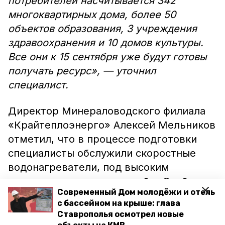
потребителей насчитывается 342
многоквартирных дома, более 50
объектов образования, 3 учреждения
здравоохранения и 10 домов культуры.
Все они к 15 сентября уже будут готовы
получать ресурс», — уточнил
специалист.
Директор Минераловодского филиала
«Крайтеплоэнерго» Алексей Мельников
отметил, что в процессе подготовки
специалисты обслужили скоростные
водонагреватели, под высоким
давлением проверили трубы. Особое
Современный Дом молодёжи и отель
внимание уделялось котельным,
с бассейном на крыше: глава
которые обслуживают социально
Ставрополья осмотрел новые
значимые объекты.