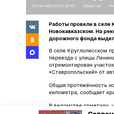
29 сентября 2020, 20:45
Общество
Фо
Работы провели в селе 
Новокавказском. На рек
дорожного фонда выдел
В селе Круглолесском п
переезда с улицы Ленина
отремонтирован участок
«Ставропольский» от ав
Общая протяжённость но
километра, сообщает кр
В ведомстве отметили, 
Ставрополье губернатор