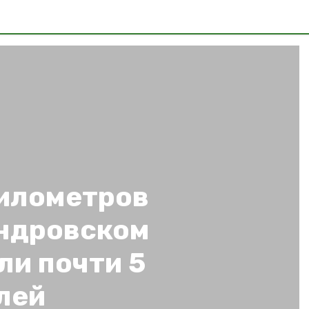
километров
андровском
ли почти 5
лей