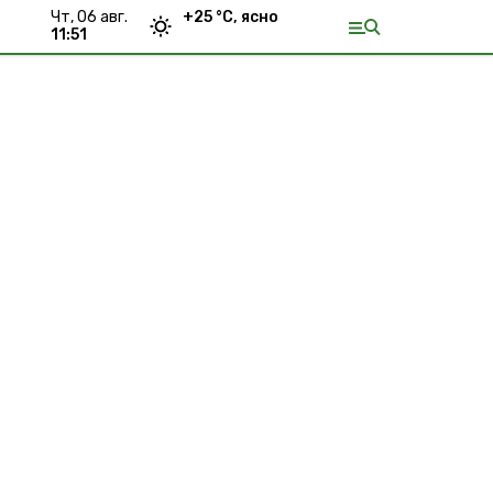
чт, 06 авг.
+
25
°С,
ясно
11:51