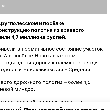
то:
Круглолесском и посёлке
онструкцию полотна из краевого
или 4,7 миллиона рублей.
ривели в нормативное состояние участок
. А в посёлке Новокавказском
 подъездной дороги к племконезаводу
тодороги Новокавказский – Средний.
вого дорожного полотна – более 1,5
аевой миндор.
что вопросу обновления дорог на
 региона уделяет особое внимание.