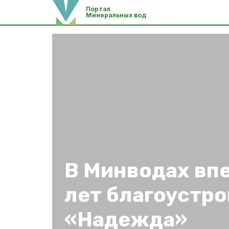
Портал
Минеральных вод
В Минводах впе
лет благоустро
«Надежда»