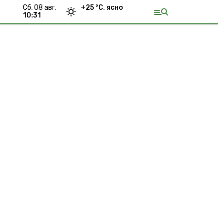
сб, 08 авг.
+
25
°С,
ясно
10:31