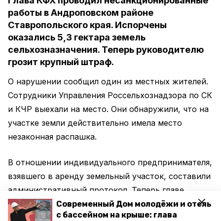
Глава КФХ проводил несанкционированные
работы в Андроповском районе
Ставропольского края. Испорчены
оказались 5,3 гектара земель
сельхозназначения. Теперь руководителю
грозит крупный штраф.
О нарушении сообщил один из местных жителей.
Сотрудники Управления Россельхознадзора по СК
и КЧР выехали на место. Они обнаружили, что на
участке земли действительно имела место
незаконная распашка.
В отношении индивидуального предпринимателя,
взявшего в аренду земельный участок, составили
административный протокол. Теперь главе
хозяйства грозит штраф в размере от 50 до 100
Современный Дом молодёжи и отель
с бассейном на крыше: глава
тысяч рублей. Кроме того, руководитель получил