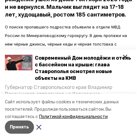
и не вернулся. Мальчик выглядит на 17-18
лет, худощавый, ростом 185 сантиметров.
О поиске пропавшего подростка объявили в отделе МВД
России по Минераловодскому горокругу. В день пропажи на
нём чёрные джинсы, чёрные кеды и чёрная толстовка с
капюшоном, на которой была надпись на иностранном языке.
Современный Дом молодёжи и отель
с бассейном на крыше: глава
Всех, кто владеет информацией о возможном
Ставрополья осмотрел новые
местонахождении подростка, просят сообщить в полицию по
объекты на КМВ
номерам 8 (87922) 5-72-22, 102 или 8-988-958-73-77.
Губернатор Ставропольского края Владимир
Владимиров отправился на Кавказские
Минеральные Воды, чтобы проинспектировать
Сайт использует файлы cookies и технических данных
Авторы:
Мила Гень
строительство объектов в Кисловодске и
посетителей.
Продолжая пользоваться сайтом, Вы
Минводах, а также выслушать предложения о
соглашаетесь с
Политикой конфиденциальности
постройке новых точек притяжения для местных
Принять
жителей. Подробнее — в материале «Победы26».