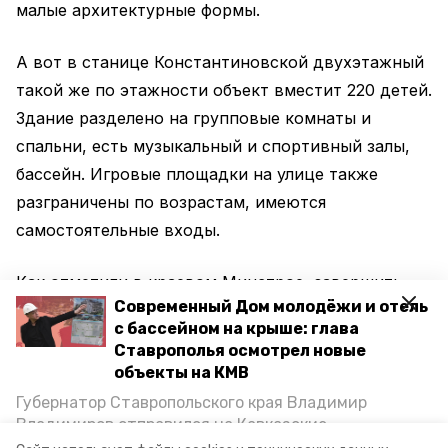
малые архитектурные формы.
А вот в станице Константиновской двухэтажный
такой же по этажности объект вместит 220 детей.
Здание разделено на групповые комнаты и
спальни, есть музыкальный и спортивный залы,
бассейн. Игровые площадки на улице также
разграничены по возрастам, имеются
самостоятельные входы.
Как отметили в краевом Минстрое, завершить
Современный Дом молодёжи и отель
работы и ввести дошкольные учреждения в
с бассейном на крыше: глава
эксплуатацию планируют до конца 2020 года.
Ставрополья осмотрел новые
объекты на КМВ
Как сообщалось ранее, всего в этом году
Губернатор Ставропольского края Владимир
собирались
начать возводить десять детских
Владимиров отправился на Кавказские
садов. Только по проекту «Демография» на эти
Минеральные Воды, чтобы проинспектировать