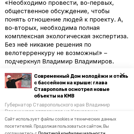
«Необходимо провести, во-первых,
общественное обсуждение, чтобы
понять отношение людей к проекту. А,
во-вторых, необходима полная
комплексная экологическая экспертиза.
Без неё никакие решения по
велотерренкуру не возможны!» –
подчеркнул Владимир Владимиров.
Также Владимир Владимиров поручил
Современный Дом молодёжи и отель
с бассейном на крыше: глава
организовать историко-культурную
Ставрополья осмотрел новые
экспертизу территорий, в границах
объекты на КМВ
которых предполагается проведение
Губернатор Ставропольского края Владимир
работ.
Владимиров отправился на Кавказские
Минеральные Воды, чтобы проинспектировать
Сайт использует файлы cookies и технических данных
строительство объектов в Кисловодске и
посетителей.
Продолжая пользоваться сайтом, Вы
Минводах, а также выслушать предложения о
соглашаетесь с
Политикой конфиденциальности