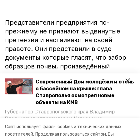
Представители предприятия по-
прежнему не признают выдвинутые
претензии и настаивают на своей
правоте. Они представили в суде
документы которые гласят, что забор
образцов почвы, произведённый
ведомством не соответствует
Современный Дом молодёжи и отель
требованиям, содержащимся в ГОСТе.
с бассейном на крыше: глава
Ставрополья осмотрел новые
объекты на КМВ
Губернатор Ставропольского края Владимир
Следующее заседание по делу
Владимиров отправился на Кавказские
перенесли. Оно должно состояться 15
Минеральные Воды, чтобы проинспектировать
Сайт использует файлы cookies и технических данных
строительство объектов в Кисловодске и
декабря.
посетителей.
Продолжая пользоваться сайтом, Вы
Минводах, а также выслушать предложения о