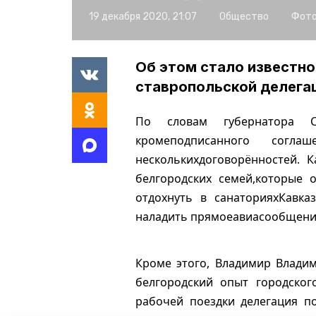
19 декабря 2020, 21:07
Общество
Фото
Об этом стало известно
ставропольской делега
По словам губернатора Ст
кромеподписанного согла
несколькихдоговорённостей. 
белгородских семей,которые 
отдохнуть в санаторияхКавка
наладить прямоеавиасообщение
Кроме этого, Владимир Влади
белгородский опыт городског
рабочей поездки делегация п