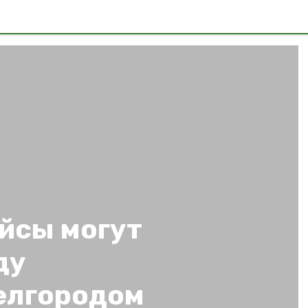
йсы могут
ду
елгородом