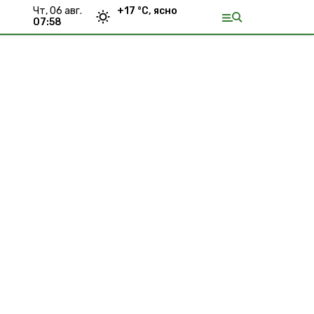
чт, 06 авг.
+
17
°С,
ясно
07:58