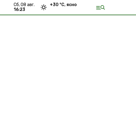
сб, 08 авг.
+
30
°С,
ясно
16:23