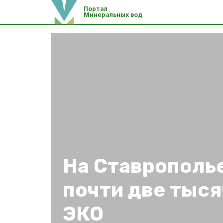
Портал
Минеральных вод
На Ставрополь
почти две тыс
ЭКО