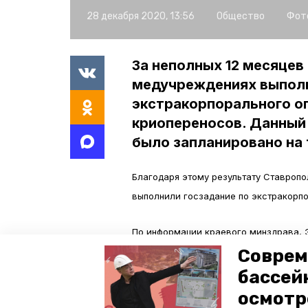
28 декабря 2020, 13:56
Общество
Фот
За неполных 12 месяцев
медучреждениях выполн
экстракорпорального о
криопереносов. Данный 
было запланировано на 
Благодаря этому результату Ставропо
выполнили госзадание по экстракорп
По информации краевого минздрава, 
ОМС. Процедура рассчитана на пары и
Соврем
процедурой женщины могут неоднокра
бассей
осмотр
После ЭКО, проведённого в крае, в 20