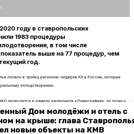
о:
 2020 году в ставропольских
или 1983 процедуры
плодотворения, в том числе
показатель выше на 77 процедур, чем
текущий год.
лье попало в тройку регионов-лидеров Юга России, которые
оральному оплодотворению.
ЭКО проводится в рамках нацпроекта «Демография» по полису
 одиноких женщин при бесплодии. Воспользоваться данной
енный Дом молодёжи и отель с
тно,
пишет
ИА «Победа26».
ном на крыше: глава Ставрополь
ел новые объекты на КМВ
20 году на учёт в женские консультации по беременности встали