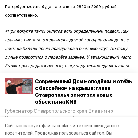
Петербург можно будет улететь за 2850 и 2099 рублей
соответственно.
«При покупке таких билетов есть определённый подвох. Как
правило, никто не отправится в другой город на один день, а
цены на билеты после праздников в разы вырастут. Поэтому
лучше позаботится о перелёте заранее. У авиакомпаний часто
бывают распродажи осенью, в эту пору можно сделать очень
выгодную покупку. К примеру, в прошлом году мы отдали за
Современный Дом молодёжи и отель
перелёт до Питера туда и обратно 5,5 тысяч. И это за двоих
с бассейном на крыше: глава
человек», — рассказал Дмитрий Лапшин.
Ставрополья осмотрел новые
объекты на КМВ
Стоимость перелётов до Ставрополя или Минвод в январе
Губернатор Ставропольского края Владимир
действительно увеличивается,
пишет
ИА «Победа26». Пока
Владимиров отправился на Кавказские
Минеральные Воды, чтобы проинспектировать
что максимум до 10 января — около 10 тысяч рублей за один
Сайт использует файлы cookies и технических данных
строительство объектов в Кисловодске и
посетителей.
Продолжая пользоваться сайтом, Вы
билет. Таким образом, цены вырастут в 9-10 раз.