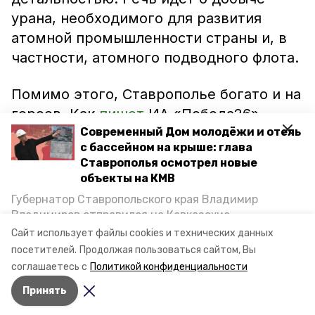
урана, необходимого для развития
атомной промышленности страны и, в
частности, атомного подводного флота.
Помимо этого, Ставрополье богато и на
героев. Как
пишет
ИА «Победа26»,
уроженец Ставрополя Иван Бурмистров
Современный Дом молодёжи и отель
с бассейном на крыше: глава
стал первым подводником,
Ставрополья осмотрел новые
удостоенным звания Героя Советского
объекты на КМВ
Союза за мужество и героизм,
Губернатор Ставропольского края Владимир
проявленные в боях в Испании.
Владимиров отправился на Кавказские
Минеральные Воды, чтобы проинспектировать
Сайт использует файлы cookies и технических данных
строительство объектов в Кисловодске и
Фото: pixabay.com
посетителей.
Продолжая пользоваться сайтом, Вы
Минводах, а также выслушать предложения о
соглашаетесь с
Политикой конфиденциальности
постройке новых точек притяжения для местных
Принять
жителей. Подробнее — в материале «Победы26».
Авторы:
Вита Кузьменко