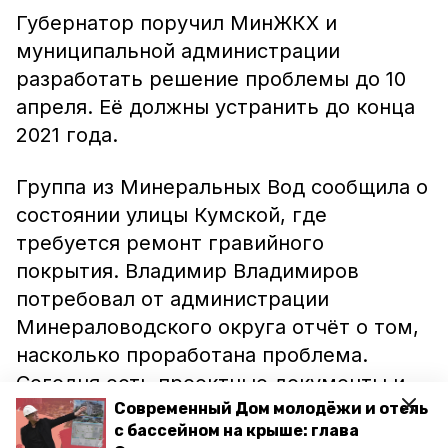
Губернатор поручил МинЖКХ и
муниципальной администрации
разработать решение проблемы до 10
апреля. Её должны устранить до конца
2021 года.
Группа из Минеральных Вод сообщила о
состоянии улицы Кумской, где
требуется ремонт гравийного
покрытия. Владимир Владимиров
потребовал от администрации
Минераловодского округа отчёт о том,
насколько проработана проблема.
Сегодня есть проектные документы и
заключения экспертиз, но нет
Современный Дом молодёжи и отель
с бассейном на крыше: глава
финансирования на асфальтирование.