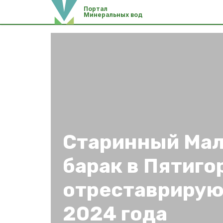
Портал
Минеральных вод
Старинный Ма
барак в Пятиго
отреставрирую
2024 года