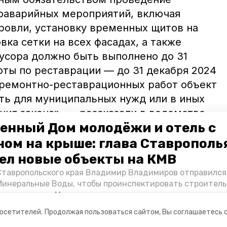
оаварийных мероприятий, включая
ровли, установку временных щитов на
вка сетки на всех фасадах, а также
усора должно быть выполнено до 31
боты по реставрации — до 31 декабря 2024
 ремонтно-реставрационных работ объект
ть для муниципальных нужд или в иных
ния закона», — рассказали в ведомстве.
енный Дом молодёжи и отель с
рска подтвердили, что здание находится
ном на крыше: глава Ставрополь
го реставрации планируют привлечь
ел новые объекты на КМВ
ведения работ использовать для
Ставропольского края Владимир Владимиров отправился
Минеральные Воды, чтобы проинспектировать строител
Кисловодске и Минводах, а также выслушать предложени
овых точек притяжения для местных жителей. Подробне
посетителей.
Продолжая пользоваться сайтом, Вы соглашаетесь 
Победы26».