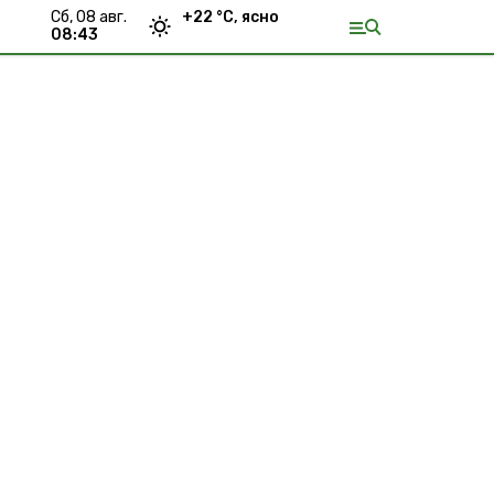
сб, 08 авг.
+
22
°С,
ясно
08:43