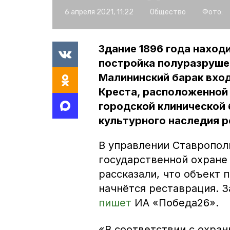
6 апреля 2021, 11:22
Общество
Фото:
Здание 1896 года нахо
постройка полуразрушен
Малининский барак вход
Креста, расположенной 
городской клинической
культурного наследия р
В управлении Ставропол
государственной охране
рассказали, что объект 
начнётся реставрация. З
пишет
ИА «Победа26».
«В соответствии с охра