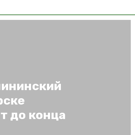
лининский
рске
т до конца