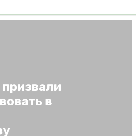
 призвали
вовать в
о
ву