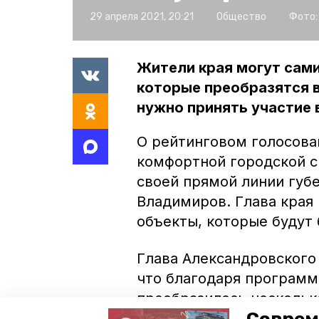
29 апреля 2021, 20:21
Общество
Фото:
Жители края могут сам
которые преобразятся 
нужно принять участие 
О рейтинговом голосова
комфортной городской 
своей прямой линии губ
Владимиров. Глава края
объекты, которые будут 
Глава Александровского
что благодаря программ
преобразилось нескольк
— парк, сквер и несколь