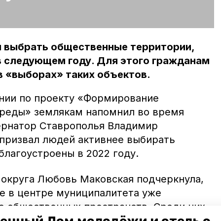
и выбрать общественные территории,
в следующем году. Для этого гражданам
в «выборах» таких объектов.
нии по проекту «Формирование
среды» землякам напомнил во время
ернатор Ставрополья Владимир
 призвал людей активнее выбирать
благоустроены в 2022 году.
 округа Любовь Маковская подчеркнула,
е в центре муниципалитета уже
о общественных пространств. Среди них
ко дворов многоэтажек.