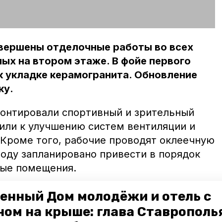
авершены отделочные работы во всех
ых на втором этаже. В фойе первого
к укладке керамогранита. Обновление
ку.
онтировали спортивный и зрительный
пили к улучшению систем вентиляции и
 Кроме того, рабочие проводят оклеечную
году запланировано привести в порядок
ные помещения.
ьского ДК стартовал в 2020 году в
енный Дом молодёжи и отель с
алитета в национальном проекте
ном на крыше: глава Ставрополь
ого этапа в здании обновили кровлю и