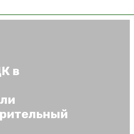
К в
али
зрительный