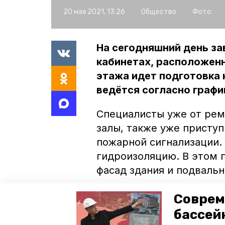
20 мая 2021, 13:26
Общество
Фото:
На сегодняшний день з
кабинетах, расположенн
этажа идет подготовка 
ведётся согласно графи
Специалисты уже от рем
залы, также уже присту
пожарной сигнализации.
гидроизоляцию. В этом 
фасад здания и подваль
Капитальный ремонт сел
Соврем
рамках участия муницип
бассей
«Культура». В ходе перв