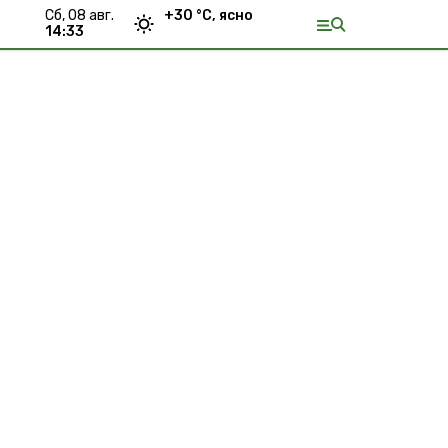
сб, 08 авг.
+
30
°С,
ясно
14:33