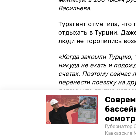
Васильева.
Турагент отметила, что
отдыхать в Турции. Даже
люди не торопились воз
«Когда закрыли Турцию,
никуда не ехать и подожд
счетах. Поэтому сейчас 
перенести поездку на др
потому что другие напра
Соврем
подытожила Ирина Васил
бассей
Турагент считает, что и
осмотр
Турцией россияне и ста
Губернатор 
отдыхать на местных ку
Кавказские 