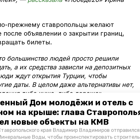
 по-прежнему ставропольцы желают
 после объявлении о закрытии границ,
вращать билеты.
 то большинство людей просто решили
ать, а их средства зависли на депозитных
люди ждут открытия Турции, чтобы
угие даты. В целом даже альтернативы нет,
вления либо хуже, либо дороже», —
енный Дом молодёжи и отель с
ьева.
ном на крыше: глава Ставрополь
менно поэтому после закрытия границ с
ел новые объекты на КМВ
вропольцы в частности стали больше
Ставропольского края Владимир Владимиров отправился
рортах.
Минеральные Воды, чтобы проинспектировать строител