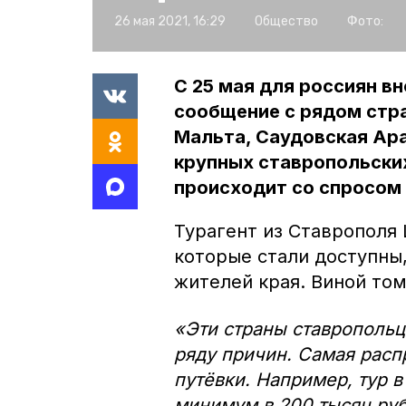
26 мая 2021, 16:29
Общество
Фото:
С 25 мая для россиян в
сообщение с рядом стра
Мальта, Саудовская Ара
крупных ставропольских
происходит со спросом 
Турагент из Ставрополя 
которые стали доступны
жителей края. Виной то
«Эти страны ставропольц
ряду причин. Самая расп
путёвки. Например, тур 
минимум в 200 тысяч ру