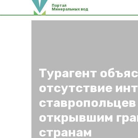
Портал
Минеральных вод
Турагент объя
отсутствие ин
ставропольцев
открывшим гр
странам