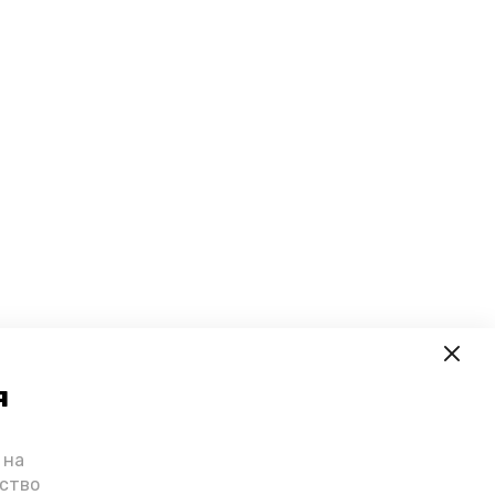
я
 на
ьство