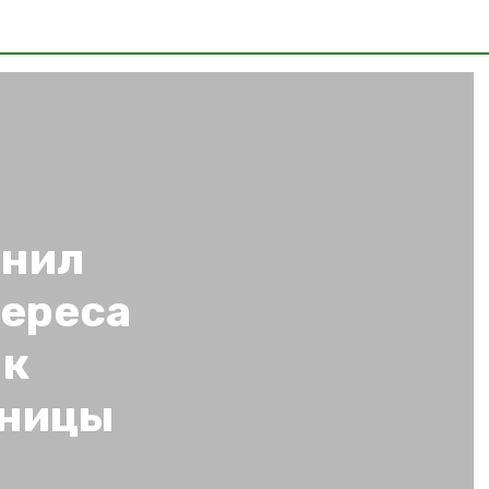
снил
тереса
 к
аницы