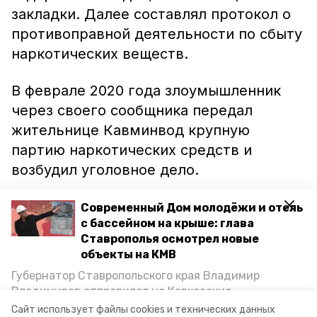
закладки. Далее составлял протокол о
противоправной деятельности по сбыту
наркотических веществ.
В феврале 2020 года злоумышленник
через своего сообщника передал
жительнице Кавминвод крупную
партию наркотических средств и
возбудил уголовное дело.
На данный момент на экс-полицейского
Современный Дом молодёжи и отель
с бассейном на крыше: глава
возбуждены уголовные дела за
Ставрополья осмотрел новые
превышение должностных полномочий
объекты на КМВ
и сбыт наркотиков. Расследование уже
Губернатор Ставропольского края Владимир
закончено, а материалы дела
Владимиров отправился на Кавказские
направлены в Минераловодский
Минеральные Воды, чтобы проинспектировать
Сайт использует файлы cookies и технических данных