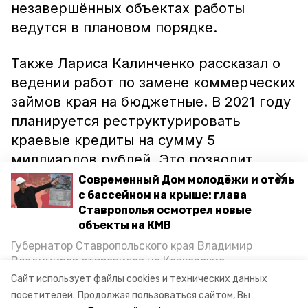
незавершённых объектах работы
ведутся в плановом порядке.
Также Лариса Калинченко рассказал о
ведении работ по замене коммерческих
займов края на бюджетные. В 2021 году
планируется реструктурировать
краевые кредиты на сумму 5
миллиардов рублей. Это позволит
снизить процентную ставку.
Современный Дом молодёжи и отель
с бассейном на крыше: глава
Сэкономленные средства смогут быть
Ставрополья осмотрел новые
направлены на реализацию
объекты на КМВ
инфраструктурных проектов,
Губернатор Ставропольского края Владимир
запланированных на 2022-2024 годы.
Владимиров отправился на Кавказские
Губернатор Владимир Владимиров
Минеральные Воды, чтобы проинспектировать
Сайт использует файлы cookies и технических данных
строительство объектов в Кисловодске и
поручил определить их перечень.
посетителей.
Продолжая пользоваться сайтом, Вы
Минводах, а также выслушать предложения о