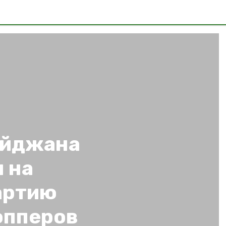
айджана
 на
артию
опперов