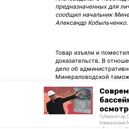
предназначенных для лич
сообщил начальник Мине
Александр Кобыльченко.
Товар изъяли и помести
доказательств. В отнош
дело об административн
Минераловодской тамож
Соврем
бассей
осмотр
Фото: Минераловодская таможня
Губернатор 
Кавказские 