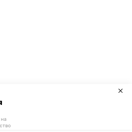
я
 на
ьство