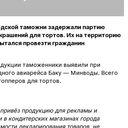
одской таможни задержали партию
крашений для тортов. Их на территорию
пытался провезти гражданин
одукции таможенники выявили при
ного авиарейса Баку — Минводы. Всего
топперов для тортов.
 привёз продукцию для рекламы и
 в кондитерских магазинах города
мости декларирования товаров, не