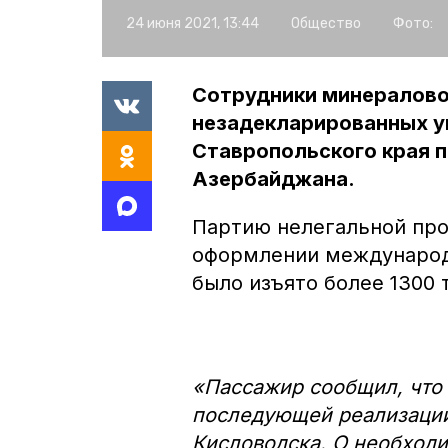
24 июня 2021, 13:44
Общество
Фото:
Сотрудники минералов
незадекларированных у
Ставропольского края 
Азербайджана.
Партию нелегальной пр
оформлении международ
было изъято более 1300 
«Пассажир сообщил, что
последующей реализации
Кисловодска. О необходи