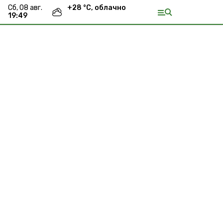
сб, 08 авг.
+
28
°С,
облачно
19:49