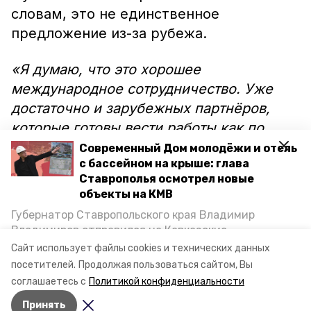
словам, это не единственное
предложение из-за рубежа.
«Я думаю, что это хорошее
международное сотрудничество. Уже
достаточно и зарубежных партнёров,
которые готовы вести работы как по
реализации серийного выпуска
Современный Дом молодёжи и отель
с бассейном на крыше: глава
бегалётов, так и в рамках развития
Ставрополья осмотрел новые
космических историй. На этом этапе
объекты на КМВ
конкретно пока не могу ничего сказать,
Губернатор Ставропольского края Владимир
но предложения действительно
Владимиров отправился на Кавказские
поступали о плотном сотрудничестве»,
Минеральные Воды, чтобы проинспектировать
Сайт использует файлы cookies и технических данных
строительство объектов в Кисловодске и
— рассказал пятигорчанин.
посетителей.
Продолжая пользоваться сайтом, Вы
Минводах, а также выслушать предложения о
соглашаетесь с
Политикой конфиденциальности
постройке новых точек притяжения для местных
Принять
жителей. Подробнее — в материале «Победы26».
Авторы:
Елизавета Крыпаева