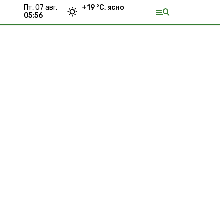
пт, 07 авг.
+
19
°С,
ясно
05:56