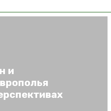
н и
аврополья
перспективах