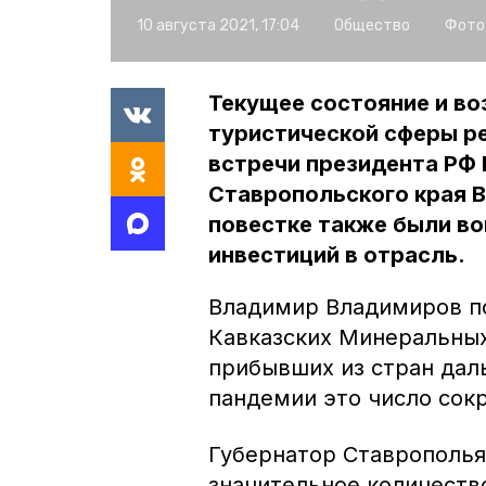
10 августа 2021, 17:04
Общество
Фото
Текущее состояние и в
туристической сферы р
встречи президента РФ 
Ставропольского края 
повестке также были во
инвестиций в отрасль.
Владимир Владимиров под
Кавказских Минеральных
прибывших из стран дал
пандемии это число сокр
Губернатор Ставрополья
значительное количеств