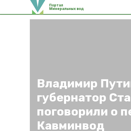
Портал
Минеральных вод
Владимир Пути
губернатор Ст
поговорили о 
Кавминвод