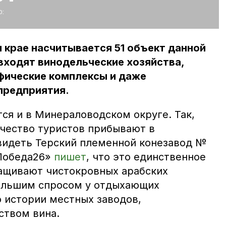
:
 крае насчитывается 51 объект данной
 входят винодельческие хозяйства,
фические комплексы и даже
предприятия.
тся и в Минераловодском округе. Так,
чество туристов прибывают в
видеть Терский племенной конезавод №
«Победа26»
пишет
, что это единственное
ращивают чистокровных арабских
большим спросом у отдыхающих
о истории местных заводов,
ством вина.