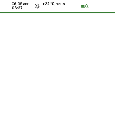
сб, 08 авг.
+
22
°С,
ясно
08:27