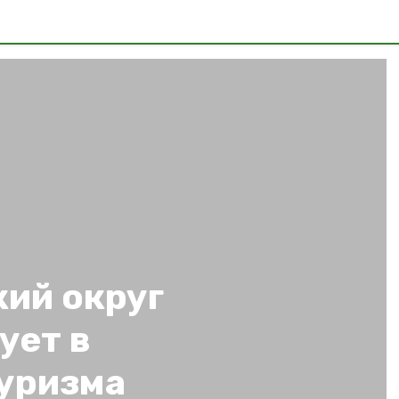
ий округ
ует в
туризма