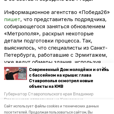
Информационное агентство «Победа26»
пишет
, что представитель подрядчика,
собирающегося заняться обновлением
«Метрополя», раскрыл некоторые
детали подготовки процесса. Так,
выяснилось, что специалисты из Санкт-
Петербурга, работавшие с Эрмитажем,
уже ведут обмеры здания, используя
лазерное сканирование. После этого
Современный Дом молодёжи и отель
с бассейном на крыше: глава
будет подготовлена 3D-модель объекта
Ставрополья осмотрел новые
культурного наследия, в которой учтут
объекты на КМВ
все особенности строения. Полученные
Губернатор Ставропольского края Владимир
сведения примут в расчёт при
Владимиров отправился на Кавказские
подготовки документации на
Минеральные Воды, чтобы проинспектировать
Сайт использует файлы cookies и технических данных
строительство объектов в Кисловодске и
реставрацию векового здания.
посетителей.
Продолжая пользоваться сайтом, Вы