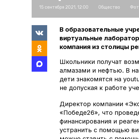
15 сентября 2021, 12:00
Общество
Фот
В образовательные учр
виртуальные лаборатор
компания из столицы ре
Школьники получат возм
алмазами и нефтью. В н
дети знакомятся на yout
не допуская к работе уч
Директор компании «Экс
«Победе26», что провед
финансирования и реаге
устранить с помощью ви
можно ставить с помощ