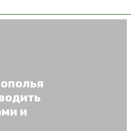
рополья
водить
ами и