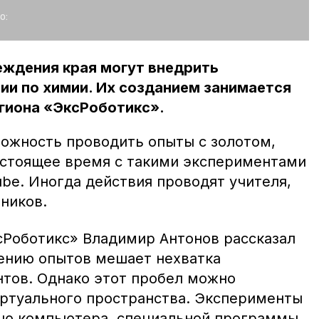
о:
еждения края могут внедрить
ии по химии. Их созданием занимается
гиона «ЭксРоботикс».
ожность проводить опыты с золотом,
астоящее время с такими экспериментами
ube. Иногда действия проводят учителя,
еников.
Роботикс» Владимир Антонов рассказал
ению опытов мешает нехватка
нтов. Однако этот пробел можно
ртуального пространства. Эксперименты
ью компьютера, специальной программы