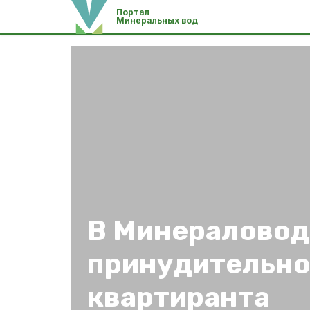
Портал
Минеральных вод
В Минераловод
принудительно
квартиранта