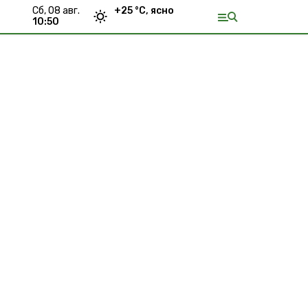
сб, 08 авг.
+
25
°С,
ясно
10:50