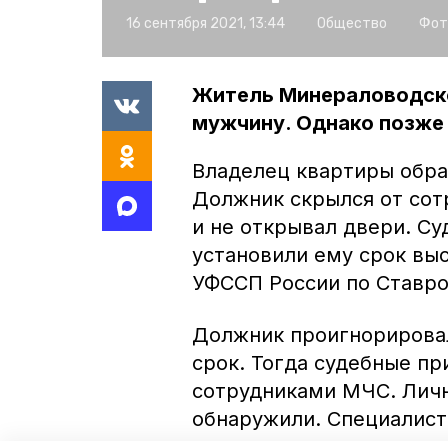
16 сентября 2021, 13:44
Общество
Фот
Житель Минераловодско
мужчину. Однако позже 
Владелец квартиры обра
Должник скрылся от сот
и не открывал двери. С
установили ему срок выс
УФССП России по Ставро
Должник проигнорировал
срок. Тогда судебные пр
сотрудниками МЧС. Личн
обнаружили. Специалисты
квартиры сменил замок.