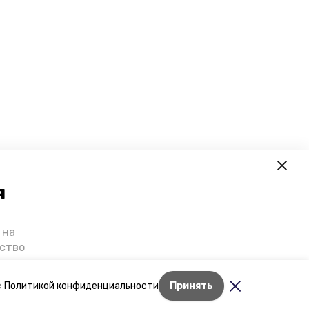
я
 на
ьство
я о
е — в
Лента новостей
с
Политикой конфиденциальности
Принять