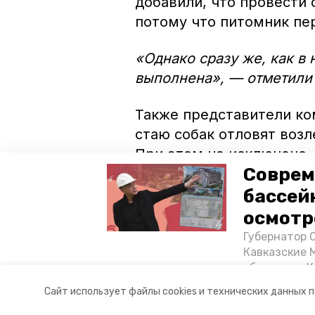
добавили, что провести 
потому что питомник пе
«Однако сразу же, как в 
выполнена», — отметили 
Также представители ком
стаю собак отловят возл
При этом не исключено,
Соврем
вернутся на старое мест
бассей
«Такие случаи уже были.
осмотр
они опять прибегали в л
Губернатор 
«Благоустройство террит
Кавказские 
объектов в 
постройке н
Авторы:
Александр Григоров
Сайт использует файлы cookies и технических данных 
материале «