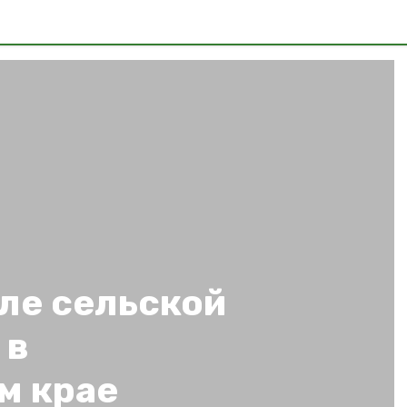
ле сельской
 в
м крае