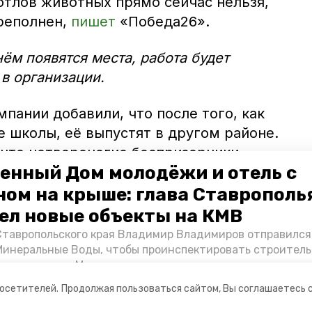
отлов животных прямо сейчас нельзя,
реполнен,
пишет
«Победа26».
нём появятся места, работа будет
в организации.
пании добавили, что после того, как
е школы, её выпустят в другом районе.
 что четвероногие беспризорники
енный Дом молодёжи и отель с
о обитания.
ном на крыше: глава Ставрополь
 Мы выпускали собак в лесополосах, но
ел новые объекты на КМВ
юдные места», — уточнили в МКУ
Ставропольского края Владимир Владимиров отправился
орий».
Минеральные Воды, чтобы проинспектировать строител
Кисловодске и Минводах, а также выслушать предложени
овых точек притяжения для местных жителей. Подробне
посетителей.
Продолжая пользоваться сайтом, Вы соглашаетесь 
Победы26».