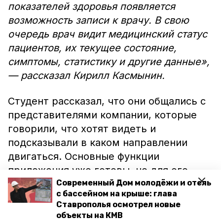
показателей здоровья появляется
возможность записи к врачу. В свою
очередь врач видит медицинский статус
пациентов, их текущее состояние,
симптомы, статистику и другие данные»,
— рассказал Кирилл Касмынин.
Студент рассказал, что они общались с
представителями компании, которые
говорили, что хотят видеть и
подсказывали в каком направлении
двигаться. Основные функции
приложения уже готовы, но для его
внедрения в медицинские организации
Современный Дом молодёжи и отель
с бассейном на крыше: глава
может понадобиться ещё время.
Ставрополья осмотрел новые
объекты на КМВ