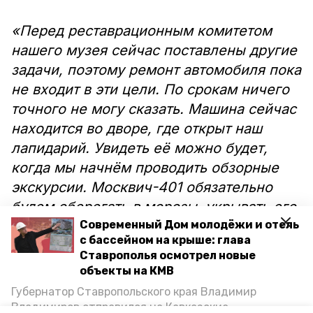
«Перед реставрационным комитетом
нашего музея сейчас поставлены другие
задачи, поэтому ремонт автомобиля пока
не входит в эти цели. По срокам ничего
точного не могу сказать. Машина сейчас
находится во дворе, где открыт наш
лапидарий. Увидеть её можно будет,
когда мы начнём проводить обзорные
экскурсии. Москвич-401 обязательно
будем оберегать в морозы, укрывать его
от осадков», — сказал Виктор Бабенко.
Современный Дом молодёжи и отель
с бассейном на крыше: глава
Ставрополья осмотрел новые
К слову, в фонде музея числятся ещё
объекты на КМВ
два раритетных автомобиля: ГАЗ-67 и
Губернатор Ставропольского края Владимир
трактор СХТЗ. Первый находится в
Владимиров отправился на Кавказские