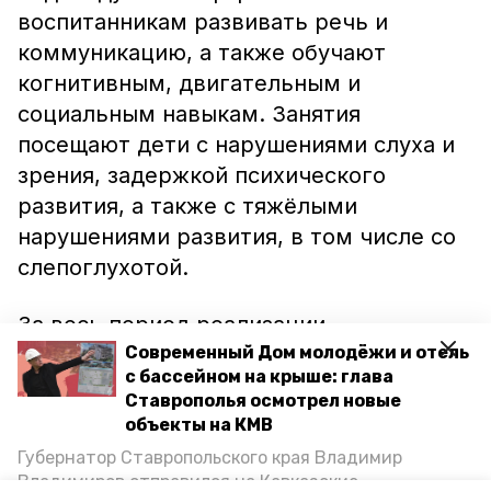
воспитанникам развивать речь и
коммуникацию, а также обучают
когнитивным, двигательным и
социальным навыкам. Занятия
посещают дети с нарушениями слуха и
зрения, задержкой психического
развития, а также с тяжёлыми
нарушениями развития, в том числе со
слепоглухотой.
За весь период реализации
соцконтракта Анастасия Глухих приняла
Современный Дом молодёжи и отель
с бассейном на крыше: глава
уже 40 детей от 3 до 7 лет.
Ставрополья осмотрел новые
объекты на КМВ
Как сообщили в краевом минтруда, с
Губернатор Ставропольского края Владимир
начала года на Ставрополье заключили
Владимиров отправился на Кавказские