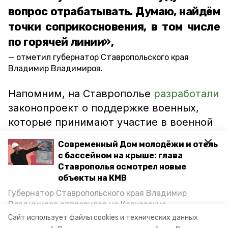
вопрос отрабатывать. Думаю, найдём
точки соприкосновения, в том числе
по горячей линии»,
отметил губернатор Ставропольского края
Владимир Владимиров.
Напомним, на Ставрополье
разработали
законопроект о поддержке военных,
которые принимают участие в военной
спецоперации на Украине. Согласно
Современный Дом молодёжи и отель
этому документу, будут предусмотрены
с бассейном на крыше: глава
материальные пособия в случае
Ставрополья осмотрел новые
ранения или гибели солдат.
объекты на КМВ
Губернатор Ставропольского края Владимир
Владимиров отправился на Кавказские
ставропольский край
владимир владимиров
Минеральные Воды, чтобы проинспектировать
Сайт использует файлы cookies и технических данных
строительство объектов в Кисловодске и