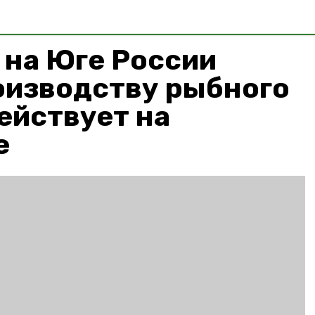
 на Юге России
оизводству рыбного
ействует на
е