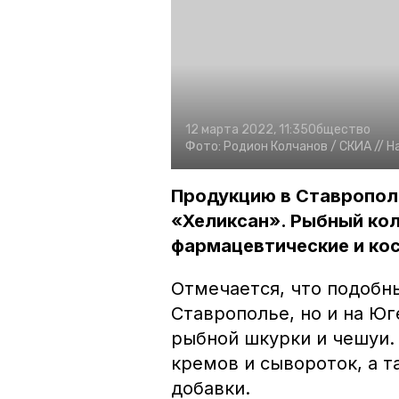
12 марта 2022, 11:35
Общество
Фото:
Родион Колчанов /
СКИА //
Н
Продукцию в Ставропол
«Хеликсан». Рыбный ко
фармацевтические и ко
Отмечается, что подобн
Ставрополье, но и на Юг
рыбной шкурки и чешуи.
кремов и сывороток, а 
добавки.