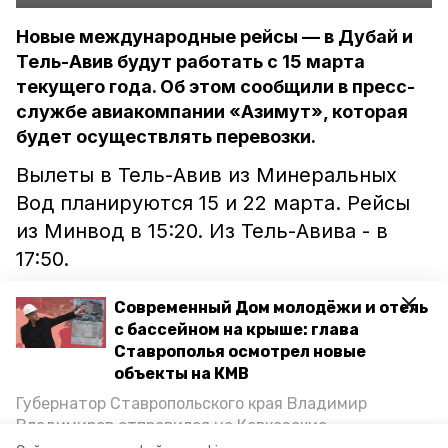
Новые международные рейсы — в Дубай и
Тель-Авив будут работать с 15 марта
текущего года. Об этом сообщили в пресс-
службе авиакомпании «Азимут», которая
будет осуществлять перевозки.
Вылеты в Тель-Авив из Минеральных
Вод планируются 15 и 22 марта. Рейсы
из Минвод в 15:20. Из Тель-Авива - в
17:50.
В ОАЭ можно будет улететь 15, 20 и 22
Современный Дом молодёжи и отель
числа. Из Минеральных Вод воздушное
с бассейном на крыше: глава
Ставрополья осмотрел новые
судно отправится в 21:50, а прилетит в
объекты на КМВ
Дубай в 03:20. В обратном направлении
Губернатор Ставропольского края Владимир
вылет в 04:20.
Владимиров отправился на Кавказские
Минеральные Воды, чтобы проинспектировать