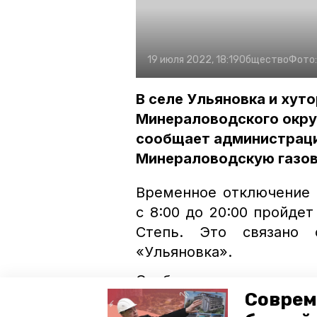
19 июля 2022, 18:19
Общество
Фото
В селе Ульяновка и хут
Минераловодского округ
сообщает администраци
Минераловодскую газо
Временное отключение 
с 8:00 до 20:00 пройдет
Степь. Это связано
«Ульяновка».
Сообщается, что о 
Соврем
в населенных пунктах б