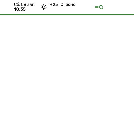
сб, 08 авг.
+
25
°С,
ясно
10:35