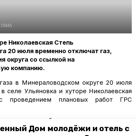
:
СКИА
оре Николаевская Степь
а 20 июля временно отключат газ,
я округа со ссылкой на
вую компанию.
газа в Минераловодском округе 20 июля
 в селе Ульяновка и хуторе Николаевская
 с проведением плановых работ ГРС
времени возобновления подачи газа
енный Дом молодёжи и отель с
удет объявлено дополнительно.