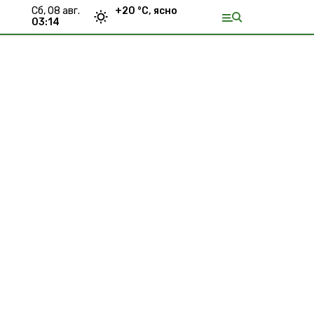
сб, 08 авг.
+
20
°С,
ясно
03:14