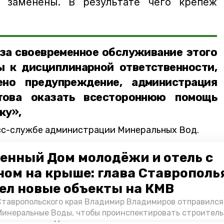
 заменены. В результате чего крепеж
 за своевременное обслуживание этого
ы к дисциплинарной ответственности,
ено предупреждение, администрация
отова оказать всестороннюю помощь
ку»,
сс-службе администрации Минеральных Вод.
 площадку уже привели в нормальное
енный Дом молодёжи и отель с
ты в кратчайшие сроки устранили все
ном на крыше: глава Ставрополь
ел новые объекты на КМВ
Ставропольского края Владимир Владимиров отправился
еральные воды
больница
детская площадка
Минеральные Воды, чтобы проинспектировать строител
Кисловодске и Минводах, а также выслушать предложени