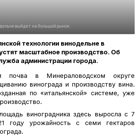
дельня выйдет на большой рынок
янской технологии винодельне в
устят масштабное производство. Об
лужба администрации города.
и почва в Минераловодском округе
щиванию винограда и производству вина.
озданная по «итальянской» системе, уже
роизводство.
лощадь виноградника здесь выросла с 7
21 году урожайность с семи гектаров
ограда.