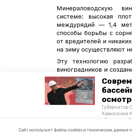
Минераловодскую ви
системе: высокая пло
междурядий — 1,4 мет
способы борьбы с сорн
от вредителей и никаких
на зиму осуществляют н
Эту технологию разра
виноградников и создани
выбрать знаменитый вин
Соврем
бассей
Организаторы винодель
осмотр
они получат лиценз
Губернатор 
на прилавках розничных 
Кавказские 
объектов в 
винодельня
минераловодски
постройке н
Сайт использует файлы cookies и технических данных 