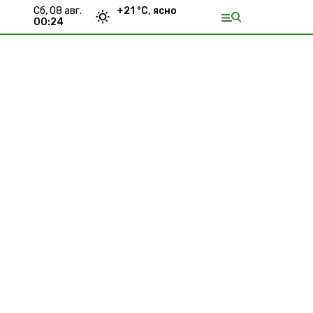
сб, 08 авг.
+
21
°С,
ясно
00:24