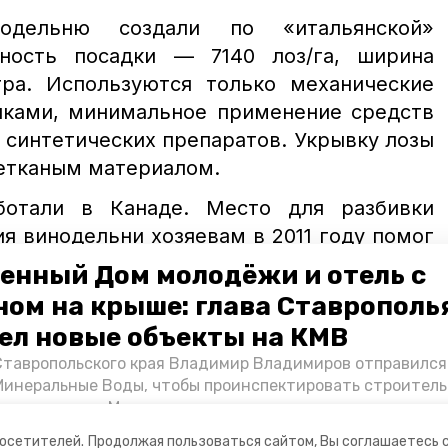
нодельню создали по «итальянской»
тность посадки — 7140 лоз/га, ширина
ра. Используются только механические
яками, минимальное применение средств
 синтетических препаратов. Укрывку лозы
етканым материалом.
ботали в Канаде. Место для разбивки
я винодельни хозяевам в 2011 году помог
одел из Тосканы Андреа Франкетти.
енный Дом молодёжи и отель с
ном на крыше: глава Ставрополь
ни уже встали в реестр АПК. Как только
ел новые объекты на КМВ
ию, минераловодское вино появится
Ставропольского края Владимир Владимиров отправился
сетей.
Минеральные Воды, чтобы проинспектировать строител
Кисловодске и Минводах, а также выслушать предложени
й округ
виноградники
вино
овых точек притяжения для местных жителей. Подробне
посетителей.
Продолжая пользоваться сайтом, Вы соглашаетесь 