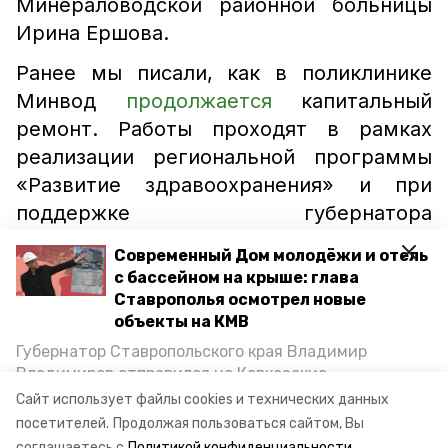
Минераловодской районной больницы
Ирина Ершова.
Ранее мы писали, как в поликлинике
Минвод
продолжается
капитальный
ремонт. Работы проходят в рамках
реализации региональной программы
«Развитие здравоохранения» и при
поддержке губернатора
Ставропольского края Владимира
Современный Дом молодёжи и отель
Владимирова.
с бассейном на крыше: глава
Ставрополья осмотрел новые
объекты на КМВ
вакцина
вакцинация
больница
Губернатор Ставропольского края Владимир
Владимиров отправился на Кавказские
больница минводы
больница минвод
Минеральные Воды, чтобы проинспектировать
Сайт использует файлы cookies и технических данных
строительство объектов в Кисловодске и
минводы
минераловодская районная больница
посетителей.
Продолжая пользоваться сайтом, Вы
Минводах, а также выслушать предложения о
соглашаетесь с
Политикой конфиденциальности