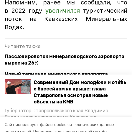
Напомним, ранее мы сообщали, что
в 2022 году
увеличился
туристический
поток на Кавказских Минеральных
Водах.
Читайте также:
Пассажиропоток минераловодского аэропорта
вырос на 26%
Новый терминал минводского аэропорта
построят в 2025 году
Современный Дом молодёжи и отель
с бассейном на крыше: глава
Пропускная способность аэропорта Минвод
Ставрополья осмотрел новые
составит 10 млн человек в год
объекты на КМВ
Губернатор Ставропольского края Владимир
Владимиров отправился на Кавказские
минеральные воды
кмв
турпоток
Минеральные Воды, чтобы проинспектировать
Сайт использует файлы cookies и технических данных
строительство объектов в Кисловодске и
посетителей.
Продолжая пользоваться сайтом, Вы