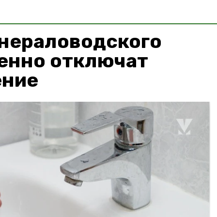
инераловодского
менно отключат
ение