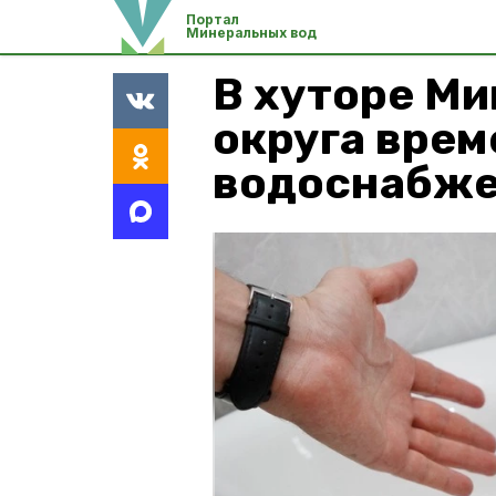
Портал
Минеральных вод
В хуторе М
округа вре
водоснабж