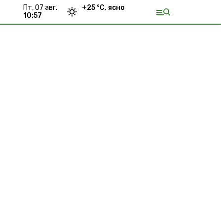
пт, 07 авг.
+
25
°С,
ясно
10:57