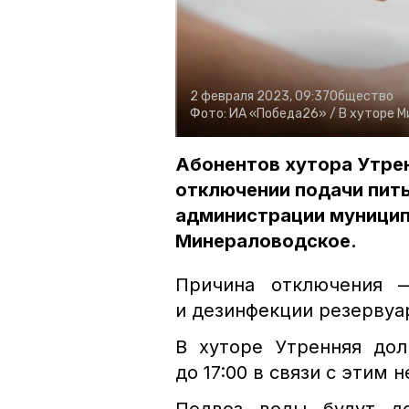
2 февраля 2023, 09:37
Общество
Фото:
ИА «Победа26» /
В хуторе М
Абонентов хутора Утре
отключении подачи пит
администрации муницип
Минераловодское.
Причина отключения 
и дезинфекции резервуа
В хуторе Утренняя дол
до 17:00 в связи с этим 