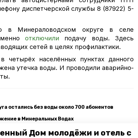
лать автоцистернами сотрудники ПТП
ефону диспетчерской службы 8 (87922) 5-
то в Минераловодском округе в селе
еменно
отключили
подачу воды. Здесь
водящих сетей в целях профилактики.
в четырёх населённых пунктах данного
жена утечка воды. И проводили аварийно-
ты.
уга остались без воды около 700 абонентов
жение в Минеральных Водах
руга остались без водоснабжения
енный Дом молодёжи и отель с