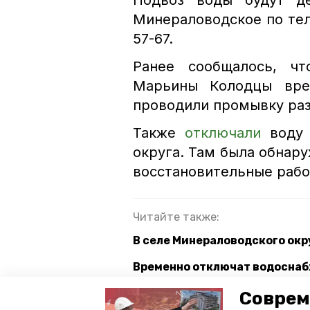
Подвоз воды будут де
Минераловодское по тел
57-67.
Ранее сообщалось, ч
Марьины Колодцы вр
проводили промывку раз
Также
отключали
воду 
округа. Там была обнару
восстановительные рабо
Читайте также:
В селе Минераловодского окр
Временно отключат водоснаб
Жители Минераловодского ок
Соврем