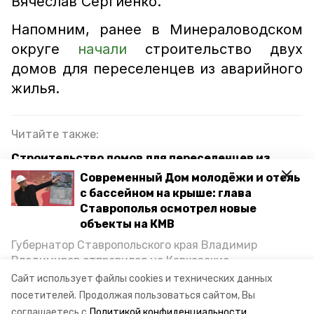
Вячеслав Сергиенко.
Напомним, ранее в Минераловодском
округе
начали
строительство двух
домов для переселенцев из аварийного
жилья.
Читайте также:
Строительство домов для переселенцев из
аварийного жилья продолжается в Минводах
Современный Дом молодёжи и отель
с бассейном на крыше: глава
В Минеральных Водах сносят незаконные
Ставрополья осмотрел новые
постройки
объекты на КМВ
Губернатор Ставропольского края Владимир
Владимиров отправился на Кавказские
минеральные воды
кмв
Минеральные Воды, чтобы проинспектировать
Сайт использует файлы cookies и технических данных
строительство объектов в Кисловодске и
посетителей.
Продолжая пользоваться сайтом, Вы
незаконные постройки
снос
Минводах, а также выслушать предложения о
соглашаетесь с
Политикой конфиденциальности