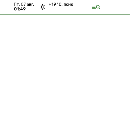
пт, 07 авг.
+
19
°С,
ясно
01:49