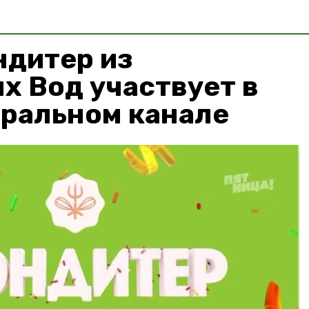
ндитер из
х Вод участвует в
еральном канале