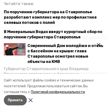
Читайте также:
По поручению губернатора на Ставрополье
разработают комплекс мер по профилактике
селевых потоков с полей
В Минеральных Водах введут курортный сбор по
поручению губернатора Ставрополья
Современный Дом молодёжи и отель
с бассейном на крыше: глава
губернатор владимир владимиров
Ставрополья осмотрел новые
объекты на КМВ
поручение губернатора
Губернатор Ставропольского края Владимир
Владимиров отправился на Кавказские
главы муниципалитетов
обращения жителей
Минеральные Воды, чтобы проинспектировать
Сайт использует файлы cookies и технических данных
строительство объектов в Кисловодске и
посетителей.
Продолжая пользоваться сайтом, Вы
ставропольский край
Минводах, а также выслушать предложения о
соглашаетесь с
Политикой конфиденциальности
постройке новых точек притяжения для местных
Принять
жителей. Подробнее — в материале «Победы26».
Авторы:
Маргарита Сабитова