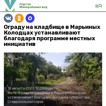
Портал
Минеральных вод
Ограду на кладбище в Марьиных
Колодцах устанавливают
благодаря программе местных
инициатив
18 августа 2023, 17:01
Общество
Фото:
Ограду на кладбище в Марьиных Колодцах
устанавливают благодаря программе губернатора
Ставропольского края