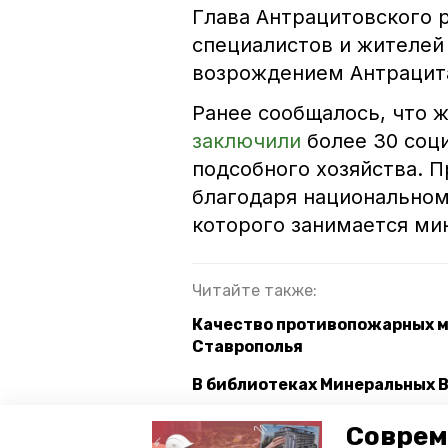
Глава Антрацитовского 
специалистов и жителей
возрождением Антрацита
Ранее сообщалось, что 
заключили
более 30 соци
подсобного хозяйства. 
благодаря национально
которого занимается ми
Читайте также:
Качество противопожарных м
Ставрополья
В библиотеках Минеральных 
Минеральная вода из Ставроп
Соврем