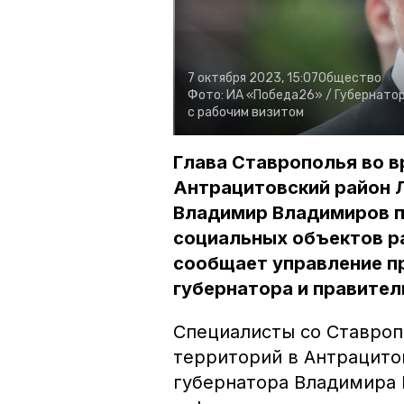
7 октября 2023, 15:07
Общество
Фото:
ИА «Победа26» /
Губернатор
с рабочим визитом
Глава Ставрополья во в
Антрацитовский район 
Владимир Владимиров п
социальных объектов р
сообщает управление п
губернатора и правител
Специалисты со Ставроп
территорий в Антрацито
губернатора Владимира 