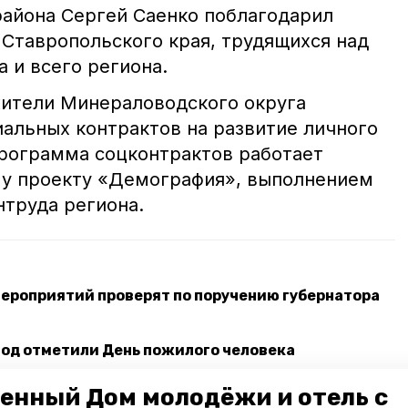
района Сергей Саенко поблагодарил
 Ставропольского края, трудящихся над
 и всего региона.
жители Минераловодского округа
альных контрактов на развитие личного
Программа соцконтрактов работает
му проекту «Демография», выполнением
нтруда региона.
ероприятий проверят по поручению губернатора
Вод отметили День пожилого человека
ольского края стала продуктом года
енный Дом молодёжи и отель с