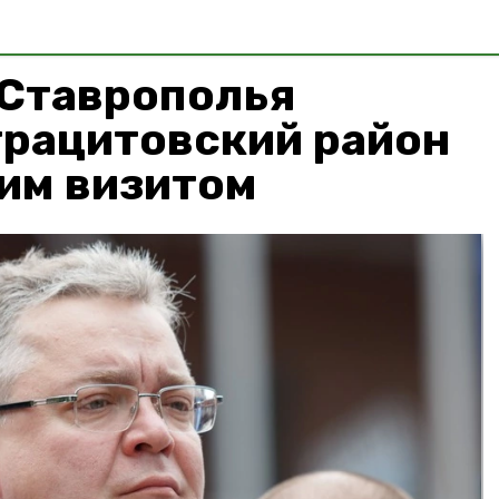
 Ставрополья
трацитовский район
им визитом