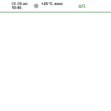
сб, 08 авг.
+
25
°С,
ясно
10:45