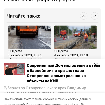
Читайте также
Общество
Общество
Об
5 октября 2023, 15:05
4 октября 2023, 11:18
5 
На улице Клубной в
Дорогу в селе
Же
посёлке Ленинском
Ульяновка в
пе
Современный Дом молодёжи и отель
укладывают свежий
Минераловодском
Ми
асфальт
округе рассчитывают
ок
с бассейном на крыше: глава
восстановить с
от
Ставрополья осмотрел новые
господдержкой в 2024
году
объекты на КМВ
Губернатор Ставропольского края Владимир
Все новости
Владимиров отправился на Кавказские
Минеральные Воды, чтобы проинспектировать
Сайт использует файлы cookies и технических данных
строительство объектов в Кисловодске и
посетителей.
Продолжая пользоваться сайтом, Вы