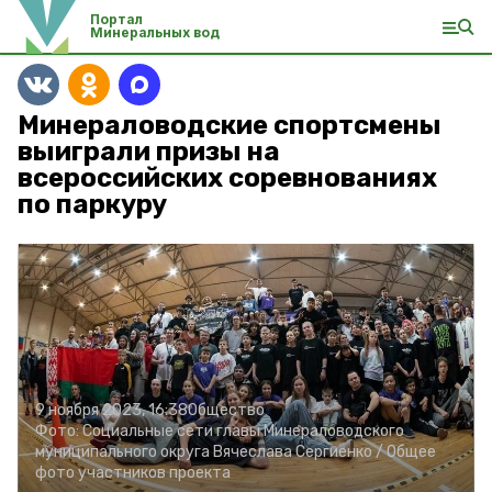
Портал
Минеральных вод
Минераловодские спортсмены
выиграли призы на
всероссийских соревнованиях
по паркуру
9 ноября 2023, 16:38
Общество
Фото:
Социальные сети главы Минераловодского
муниципального округа Вячеслава Сергиенко /
Общее
фото участников проекта