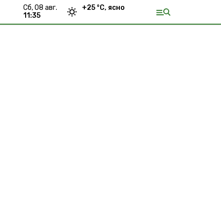
сб, 08 авг.
+
25
°С,
ясно
11:35