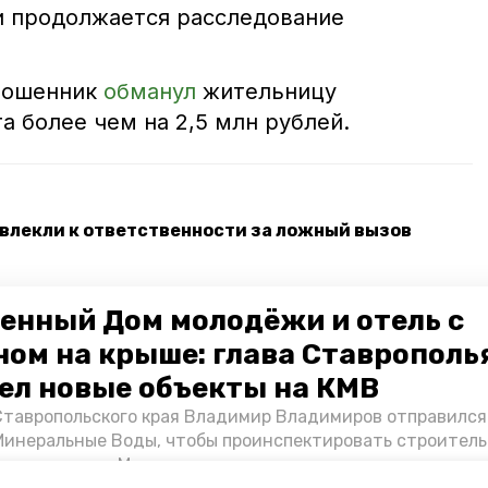
и продолжается расследование
 мошенник
обманул
жительницу
 более чем на 2,5 млн рублей.
влекли к ответственности за ложный вызов
дчика закончить ремонт амбулаторий в
енный Дом молодёжи и отель с
ном на крыше: глава Ставрополь
ял 84-летний житель Минвод из-за мошенника
ел новые объекты на КМВ
Ставропольского края Владимир Владимиров отправился
ная служба
уголовное дело
Минеральные Воды, чтобы проинспектировать строител
Кисловодске и Минводах, а также выслушать предложени