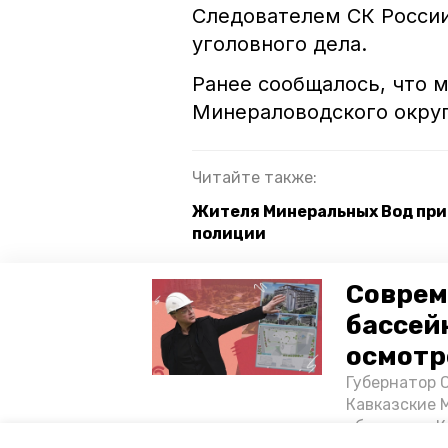
Следователем СК Росси
уголовного дела.
Ранее сообщалось, что
Минераловодского округа
Читайте также:
Жителя Минеральных Вод при
полиции
Прокуратура заставила подря
Соврем
Минераловодском округе
бассей
Почти 700 тыс. рублей потер
осмотр
Губернатор 
минеральные воды
таможен
Кавказские 
объектов в 
су скр по ставропольскому краю