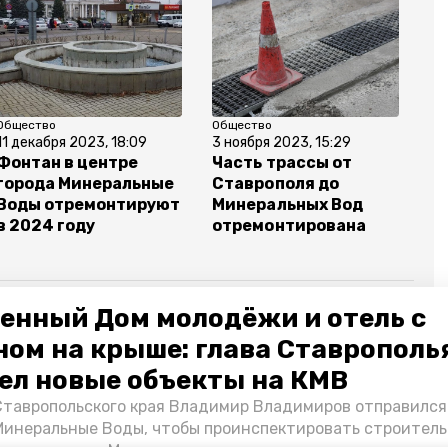
Общество
Общество
11 декабря 2023, 18:09
3 ноября 2023, 15:29
Фонтан в центре
Часть трассы от
города Минеральные
Ставрополя до
Воды отремонтируют
Минеральных Вод
в 2024 году
отремонтирована
енный Дом молодёжи и отель с
ном на крыше: глава Ставрополь
а
загрязнение реки
администрация округа
ел новые объекты на КМВ
Ставропольского края Владимир Владимиров отправился
чеслав сергиенко
Минеральные Воды, чтобы проинспектировать строител