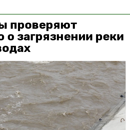
ы проверяют
 о загрязнении реки
водах