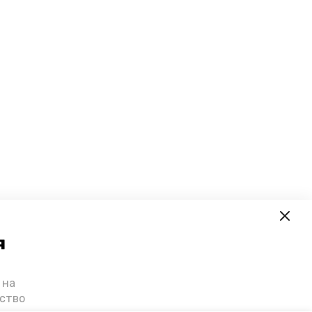
я
 на
ьство