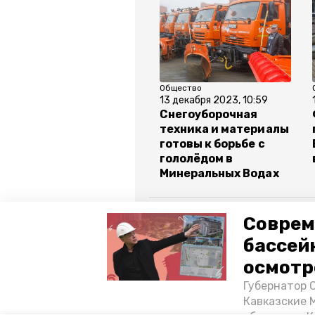
Общество
13 декабря 2023, 10:59
Снегоуборочная
техника и материалы
готовы к борьбе с
гололёдом в
Минеральных Водах
Все новости
Соврем
бассей
минеральные воды
река кум
осмотр
Губернатор 
глава минераловодского округа вя
Кавказские 