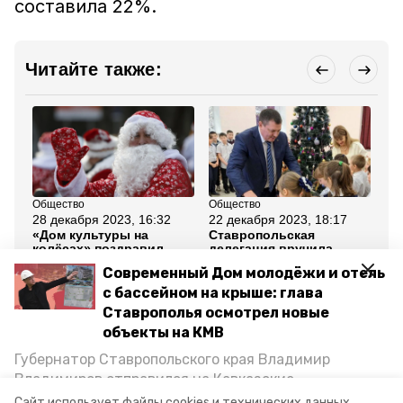
составила 22%.
Читайте также:
Общество
Общество
Сп
28 декабря 2023, 16:32
22 декабря 2023, 18:17
23
«Дом культуры на
Ставропольская
Ми
колёсах» поздравил
делегация вручила
сп
детей
детям Антрацитовского
че
Современный Дом молодёжи и отель
Минераловодского
района ЛНР сладкие
Ст
округа с Новым годом
подарки
па
с бассейном на крыше: глава
Ставрополья осмотрел новые
Все новости
объекты на КМВ
Губернатор Ставропольского края Владимир
Владимиров отправился на Кавказские
квест
проект
гений места
Минеральные Воды, чтобы проинспектировать
Сайт использует файлы cookies и технических данных