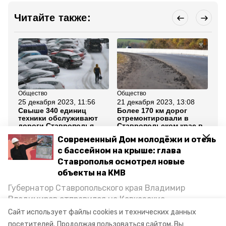
Читайте также:
Общество
Общество
Об
25 декабря 2023, 11:56
21 декабря 2023, 13:08
25
Свыше 340 единиц
Более 170 км дорог
Ср
техники обслуживают
отремонтировали в
ин
дороги Ставрополья
Ставропольском крае в
ре
зимой
2023 году
хо
Современный Дом молодёжи и отель
Ст
с бассейном на крыше: глава
Ставрополья осмотрел новые
Все новости
объекты на КМВ
Губернатор Ставропольского края Владимир
Владимиров отправился на Кавказские
дороги
мосты
реконструкция
Минеральные Воды, чтобы проинспектировать
Сайт использует файлы cookies и технических данных
строительство объектов в Кисловодске и
посетителей.
Продолжая пользоваться сайтом, Вы